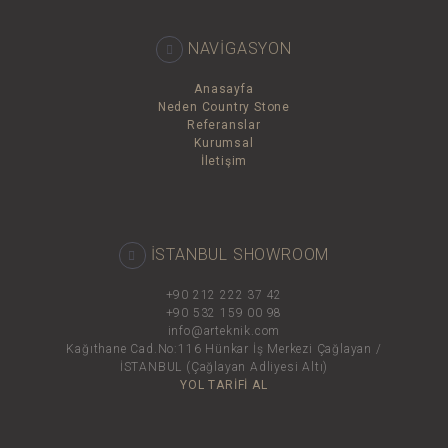
NAVİGASYON
Anasayfa
Neden Country Stone
Referanslar
Kurumsal
İletişim
İSTANBUL SHOWROOM
+90 212 222 37 42
+90 532 159 00 98
info@arteknik.com
Kağıthane Cad.No:116 Hünkar İş Merkezi Çağlayan /
İSTANBUL (Çağlayan Adliyesi Altı)
YOL TARİFİ AL